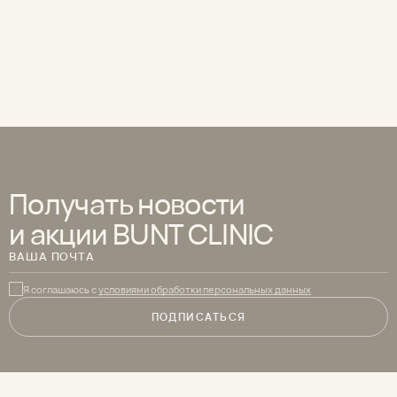
26.11.2024
26.12.2024
На второй встрече
Открытие клуба Bunt
нашего клуба Bunt
ПОДРОБНЕЕ
ПОДРОБНЕЕ
Получать новости
и акции BUNT CLINIC
ВАША ПОЧТА
Я соглашаюсь с
условиями обработки персональных данных
ПОДПИСАТЬСЯ