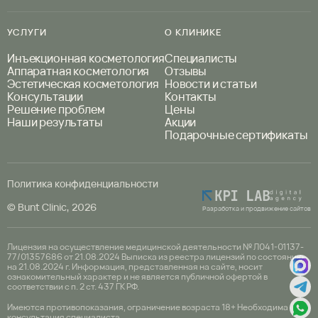
УСЛУГИ
О КЛИНИКЕ
Инъекционная косметология
Специалисты
Аппаратная косметология
Отзывы
Эстетическая косметология
Новости и статьи
Консультации
Контакты
Решение проблем
Цены
Наши результаты
Акции
Подарочные сертификаты
Политика конфиденциальности
© Bunt Clinic, 2026
Разработка и продвижение сайтов
Лицензия на осуществление медицинской деятельности № Л041-01137-
77/01357686 от 21.08.2024
Выписка из реестра лицензий по состоянию
на 21.08.2024 г.
Информация, представленная на сайте, носит
ознакомительный характер и не является публичной
офертой в
соответствии с п. 2 ст. 437 ГК РФ.
Имеются противопоказания, ограничение возраста 18+
Необходима
консультация специалиста