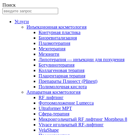
Поиск
Услуги
Инъекционная косметология
Контурная пластика
Биоревитализация
Плазмотерапия
Мезотерапия
Мезонити
Липотерапия — инъекции для похудения
Ботулинотерапия
Коллагеновая терапия
Плацентарная терапия
Препараты Плинест (Plinest)
Полимолочная кислота
Аппаратная косметология
RF лифтинг
Фотоомоложение Lumecca
Ultraformer MPT
Сфера-терапия
Микроигольчатый RF лифтинг Morpheus 8
Vivace игольчатый RF-лифтинг
VelaShape