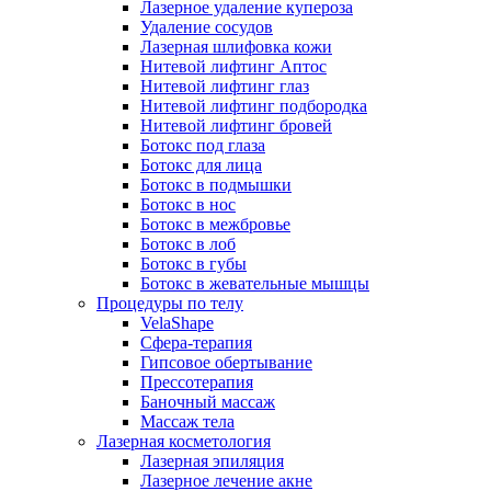
Лазерное удаление купероза
Удаление сосудов
Лазерная шлифовка кожи
Нитевой лифтинг Аптос
Нитевой лифтинг глаз
Нитевой лифтинг подбородка
Нитевой лифтинг бровей
Ботокс под глаза
Ботокс для лица
Ботокс в подмышки
Ботокс в нос
Ботокс в межбровье
Ботокс в лоб
Ботокс в губы
Ботокс в жевательные мышцы
Процедуры по телу
VelaShape
Сфера-терапия
Гипсовое обертывание
Прессотерапия
Баночный массаж
Массаж тела
Лазерная косметология
Лазерная эпиляция
Лазерное лечение акне