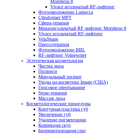
Morpheus 8
Vivace игольчатый RF-лифтинг
Фотоомоложение Lumecca
Ultraformer MPT
Сфера-терапия
Микроигольчатый RF лифтинг Morpheus 8
Vivace игольчатый RF-лифтинг
VelaShape
Прессотерапия
Фотоомоложение BBL
RF-лифтинг Volnewmer
Эстетическая косметология
Чистка лица
Пилинги
Миндальный пилинг
Уходы на косметике Image (США)
Гипсовое обертывание
Stone-терапия
Массаж лица
Косметологические процедуры
Контурная пластика губ
Увеличение губ
Удаление пигментации
Коррекция скул
Биоревитализация глаз