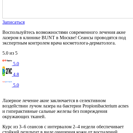
Записаться
Воспользуйтесь возможностями современного лечения акне
лазером в клинике BUNT в Москве! Сеансы проводятся под
экспертным контролем врача косметолога-дерматолога.
5.0 из 5
5.0
4.8
5.0
Лазерное лечение акне заключается в селективном
воздействии лучом лазера на бактерии Propionibacterium acnes
и гиперактивные сальные железы без повреждения
окружающих тканей.
Курс из 3–6 сеансов с интервалом 2–4 недели обеспечивает
стойкий результат в виде очищения кожи от воспалений,