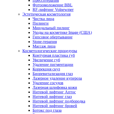
Прессотерапия
Фотоомоложение BBL
RF-лифтинг Volnewmer
Эстетическая косметология
Чистка лица
Пилинги
Миндальный пилинг
Уходы на косметике Image (США)
Гипсовое обертывание
Stone-терапия
Массаж лица
Косметологические процедуры
Контурная пластика губ
Увеличение губ
Удаление пигментации
Коррекция скул
Биоревитализация глаз
Лазерное удаление купероза
Удаление сосудов
Лазерная шлифовка кожи
Нитевой лифтинг Аптос
Нитевой лифтинг глаз
Нитевой лифтинг подбородка
Нитевой лифтинг бровей
Ботокс под глаза