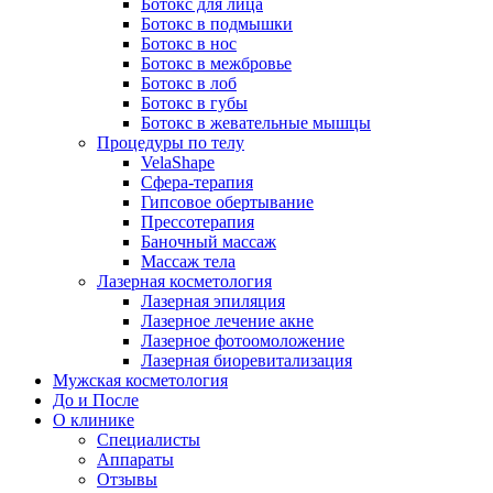
Ботокс для лица
Ботокс в подмышки
Ботокс в нос
Ботокс в межбровье
Ботокс в лоб
Ботокс в губы
Ботокс в жевательные мышцы
Процедуры по телу
VelaShape
Сфера-терапия
Гипсовое обертывание
Прессотерапия
Баночный массаж
Массаж тела
Лазерная косметология
Лазерная эпиляция
Лазерное лечение акне
Лазерное фотоомоложение
Лазерная биоревитализация
Мужская косметология
До и После
О клинике
Специалисты
Аппараты
Отзывы