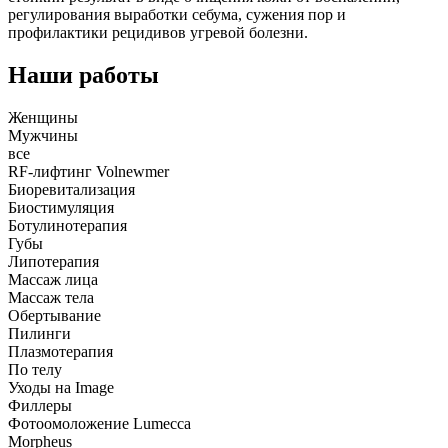
регулирования выработки себума, сужения пор и
профилактики рецидивов угревой болезни.
Наши работы
Женщины
Мужчины
все
RF-лифтинг Volnewmer
Биоревитализация
Биостимуляция
Ботулинотерапия
Губы
Липотерапия
Массаж лица
Массаж тела
Обертывание
Пилинги
Плазмотерапия
По телу
Уходы на Image
Филлеры
Фотоомоложение Lumecca
Morpheus