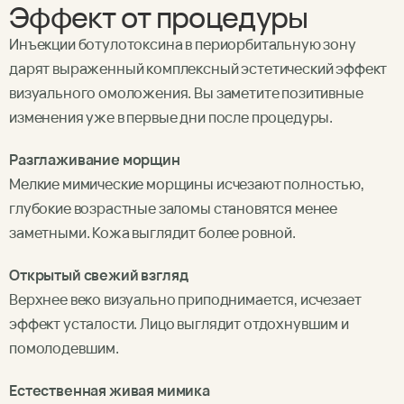
Эффект от процедуры
Инъекции ботулотоксина в периорбитальную зону
дарят выраженный комплексный эстетический эффект
визуального омоложения. Вы заметите позитивные
изменения уже в первые дни после процедуры.
Разглаживание морщин
Мелкие мимические морщины исчезают полностью,
глубокие возрастные заломы становятся менее
заметными. Кожа выглядит более ровной.
Открытый свежий взгляд
Верхнее веко визуально приподнимается, исчезает
эффект усталости. Лицо выглядит отдохнувшим и
помолодевшим.
Естественная живая мимика