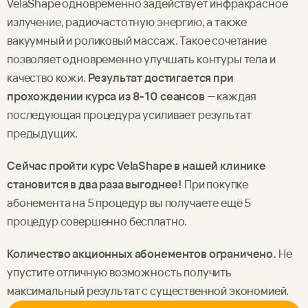
VelaShape одновременно задействует инфракрасное
излучение, радиочастотную энергию, а также
вакуумный и роликовый массаж. Такое сочетание
позволяет одновременно улучшать контуры тела и
качество кожи.
Результат достигается при
прохождении курса из 8-10 сеансов
— каждая
последующая процедура усиливает результат
предыдущих.
Сейчас пройти курс VelaShape в нашей клинике
становится в два раза выгоднее!
При покупке
абонемента на 5 процедур вы получаете ещё 5
процедур совершенно бесплатно.
Количество акционных абонементов ограничено.
Не
упустите отличную возможность получить
максимальный результат с существенной экономией.