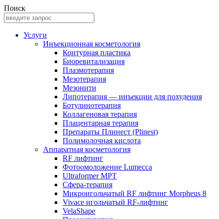
Поиск
Услуги
Инъекционная косметология
Контурная пластика
Биоревитализация
Плазмотерапия
Мезотерапия
Мезонити
Липотерапия — инъекции для похудения
Ботулинотерапия
Коллагеновая терапия
Плацентарная терапия
Препараты Плинест (Plinest)
Полимолочная кислота
Аппаратная косметология
RF лифтинг
Фотоомоложение Lumecca
Ultraformer MPT
Сфера-терапия
Микроигольчатый RF лифтинг Morpheus 8
Vivace игольчатый RF-лифтинг
VelaShape