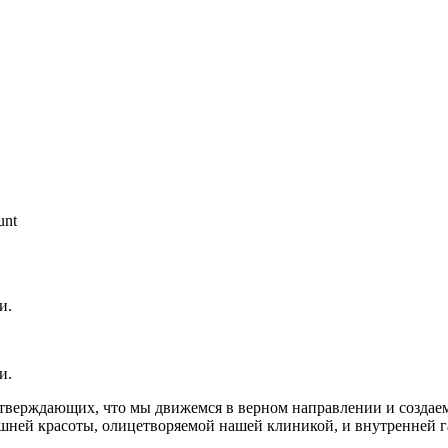
unt
и.
и.
верждающих, что мы движемся в верном направлении и создаем 
ешней красоты, олицетворяемой нашей клиникой, и внутренней 