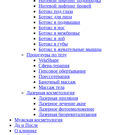
Нитевой лифтинг подбородка
Нитевой лифтинг бровей
Ботокс под глаза
Ботокс для лица
Ботокс в подмышки
Ботокс в нос
Ботокс в межбровье
Ботокс в лоб
Ботокс в губы
Ботокс в жевательные мышцы
Процедуры по телу
VelaShape
Сфера-терапия
Гипсовое обертывание
Прессотерапия
Баночный массаж
Массаж тела
Лазерная косметология
Лазерная эпиляция
Лазерное лечение акне
Лазерное фотоомоложение
Лазерная биоревитализация
Мужская косметология
До и После
О клинике