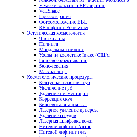
Vivace игольчатый RF-лифтинг
VelaShape
Прессотерапия
Фотоомоложение BBL
RF-лифтинг Volnewmer
Эстетическая косметология
Чистка лица
Пилинги
Миндальный пилинг
Уходы на косметике Image (США)
Гипсовое обертывание
Stone-терапия
Массаж лица
Косметологические процедуры
Контурная пластика губ
Увеличение губ
Удаление пигментации
Коррекция скул
Биоревитализация глаз
Лазерное удаление купероза
Удаление сосудов
Лазерная шлифовка кожи
Нитевой лифтинг Аптос
Нитевой лифтинг глаз