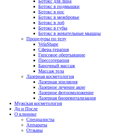
Ботокс для лица
Ботокс в подмышки
Ботокс в нос
Ботокс в межбровье
Ботокс в лоб
Ботокс в губы
Ботокс в жевательные мышцы
Процедуры по телу
VelaShape
Сфера-терапия
Гипсовое обертывание
Прессотерапия
Баночный массаж
Массаж тела
Лазерная косметология
Лазерная эпиляция
Лазерное лечение акне
Лазерное фотоомоложение
Лазерная биоревитализация
Мужская косметология
До и После
О клинике
Специалисты
Аппараты
Отзывы