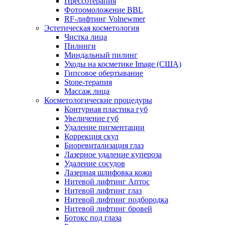
Прессотерапия
Фотоомоложение BBL
RF-лифтинг Volnewmer
Эстетическая косметология
Чистка лица
Пилинги
Миндальный пилинг
Уходы на косметике Image (США)
Гипсовое обертывание
Stone-терапия
Массаж лица
Косметологические процедуры
Контурная пластика губ
Увеличение губ
Удаление пигментации
Коррекция скул
Биоревитализация глаз
Лазерное удаление купероза
Удаление сосудов
Лазерная шлифовка кожи
Нитевой лифтинг Аптос
Нитевой лифтинг глаз
Нитевой лифтинг подбородка
Нитевой лифтинг бровей
Ботокс под глаза