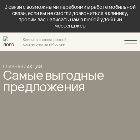
В связи с возможными перебоями в работе мобильной
связи, если вы не смогли дозвониться в клинику,
просим вас написать нам в любой удобный
мессенджер
Клиника инновационной
косметологии в Москве
ГЛАВНАЯ
/
АКЦИИ
Самые выгодные
предложения