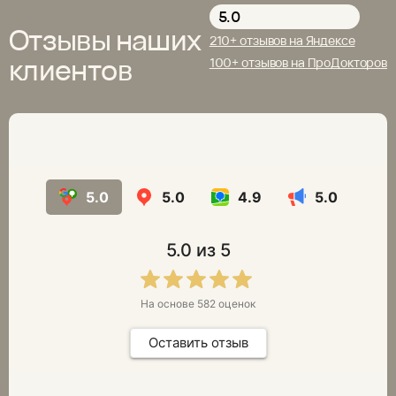
вместо 180 000 ₽
900 ₽
5.0
до 31 августа
Отзывы наших
только дл
210+ отзывов на Яндексе
2026
пациентов
клиентов
100+ отзывов на ПроДокторов
до 31 а
2026
5.0
5.0
4.9
5.0
5.0
из 5
На основе
582
оценок
Оставить отзыв