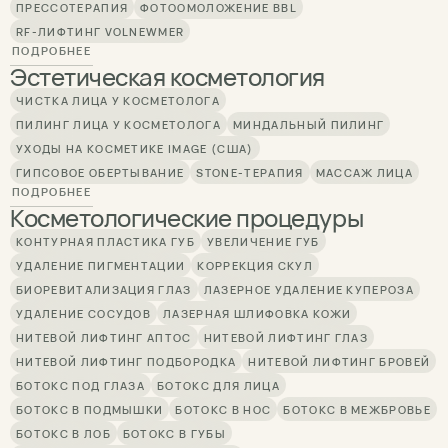
ПРЕССОТЕРАПИЯ
ФОТООМОЛОЖЕНИЕ BBL
RF-ЛИФТИНГ VOLNEWMER
ПОДРОБНЕЕ
Эстетическая косметология
ЧИСТКА ЛИЦА У КОСМЕТОЛОГА
ПИЛИНГ ЛИЦА У КОСМЕТОЛОГА
МИНДАЛЬНЫЙ ПИЛИНГ
УХОДЫ НА КОСМЕТИКЕ IMAGE (США)
ГИПСОВОЕ ОБЕРТЫВАНИЕ
STONE-ТЕРАПИЯ
МАССАЖ ЛИЦА
ПОДРОБНЕЕ
Косметологические процедуры
КОНТУРНАЯ ПЛАСТИКА ГУБ
УВЕЛИЧЕНИЕ ГУБ
УДАЛЕНИЕ ПИГМЕНТАЦИИ
КОРРЕКЦИЯ СКУЛ
БИОРЕВИТАЛИЗАЦИЯ ГЛАЗ
ЛАЗЕРНОЕ УДАЛЕНИЕ КУПЕРОЗА
УДАЛЕНИЕ СОСУДОВ
ЛАЗЕРНАЯ ШЛИФОВКА КОЖИ
НИТЕВОЙ ЛИФТИНГ АПТОС
НИТЕВОЙ ЛИФТИНГ ГЛАЗ
НИТЕВОЙ ЛИФТИНГ ПОДБОРОДКА
НИТЕВОЙ ЛИФТИНГ БРОВЕЙ
БОТОКС ПОД ГЛАЗА
БОТОКС ДЛЯ ЛИЦА
БОТОКС В ПОДМЫШКИ
БОТОКС В НОС
БОТОКС В МЕЖБРОВЬЕ
БОТОКС В ЛОБ
БОТОКС В ГУБЫ