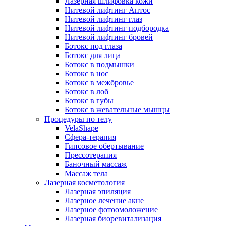
Лазерная шлифовка кожи
Нитевой лифтинг Аптос
Нитевой лифтинг глаз
Нитевой лифтинг подбородка
Нитевой лифтинг бровей
Ботокс под глаза
Ботокс для лица
Ботокс в подмышки
Ботокс в нос
Ботокс в межбровье
Ботокс в лоб
Ботокс в губы
Ботокс в жевательные мышцы
Процедуры по телу
VelaShape
Сфера-терапия
Гипсовое обертывание
Прессотерапия
Баночный массаж
Массаж тела
Лазерная косметология
Лазерная эпиляция
Лазерное лечение акне
Лазерное фотоомоложение
Лазерная биоревитализация