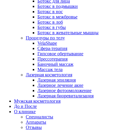
Ботокс для лица
Ботокс в подмышки
Ботокс в нос
Ботокс в межбровье
Ботокс в лоб
Ботокс в губы
Ботокс в жевательные мышцы
Процедуры по телу
VelaShape
Сфера-терапия
Гипсовое обертывание
Прессотерапия
Баночный массаж
Массаж тела
Лазерная косметология
Лазерная эпиляция
Лазерное лечение акне
Лазерное фотоомоложение
Лазерная биоревитализация
Мужская косметология
До и После
О клинике
Специалисты
Аппараты
Отзывы