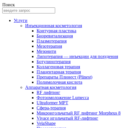
Поиск
Услуги
Инъекционная косметология
Контурная пластика
Биоревитализация
Плазмотерапия
Мезотерапия
Мезонити
Липотерапия — инъекции для похудения
Ботулинотерапия
Коллагеновая терапия
Плацентарная терапия
Препараты Плинест (Plinest)
Полимолочная кислота
Аппаратная косметология
RF лифтинг
Фотоомоложение Lumecca
Ultraformer MPT
Сфера-терапия
Микроигольчатый RF лифтинг Morpheus 8
Vivace игольчатый RF-лифтинг
VelaShape