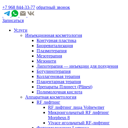
+7 968 844-33-77
обратный звонок
Записаться
Услуги
Инъекционная косметология
Контурная пластика
Биоревитализация
Плазмотерапия
Мезотерапия
Мезонити
Липотерапия — инъекции для похудения
Ботулинотерапия
Коллагеновая терапия
Плацентарная терапия
Препараты Плинест (Plinest)
Полимолочная кислота
Аппаратная косметология
RF лифтинг
RF лифтинг лица Volnewmer
Микроигольчатый RF лифтинг
Morpheus 8
Vivace игольчатый RF-лифтинг
Фотоомоложение Lumecca