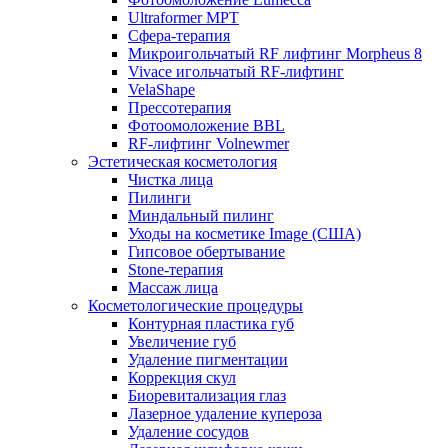
Ultraformer MPT
Сфера-терапия
Микроигольчатый RF лифтинг Morpheus 8
Vivace игольчатый RF-лифтинг
VelaShape
Прессотерапия
Фотоомоложение BBL
RF-лифтинг Volnewmer
Эстетическая косметология
Чистка лица
Пилинги
Миндальный пилинг
Уходы на косметике Image (США)
Гипсовое обертывание
Stone-терапия
Массаж лица
Косметологические процедуры
Контурная пластика губ
Увеличение губ
Удаление пигментации
Коррекция скул
Биоревитализация глаз
Лазерное удаление купероза
Удаление сосудов