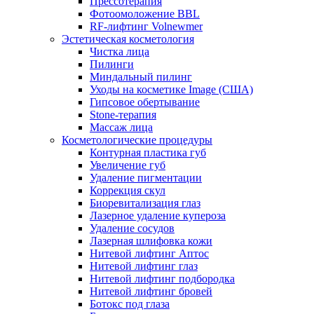
Прессотерапия
Фотоомоложение BBL
RF-лифтинг Volnewmer
Эстетическая косметология
Чистка лица
Пилинги
Миндальный пилинг
Уходы на косметике Image (США)
Гипсовое обертывание
Stone-терапия
Массаж лица
Косметологические процедуры
Контурная пластика губ
Увеличение губ
Удаление пигментации
Коррекция скул
Биоревитализация глаз
Лазерное удаление купероза
Удаление сосудов
Лазерная шлифовка кожи
Нитевой лифтинг Аптос
Нитевой лифтинг глаз
Нитевой лифтинг подбородка
Нитевой лифтинг бровей
Ботокс под глаза