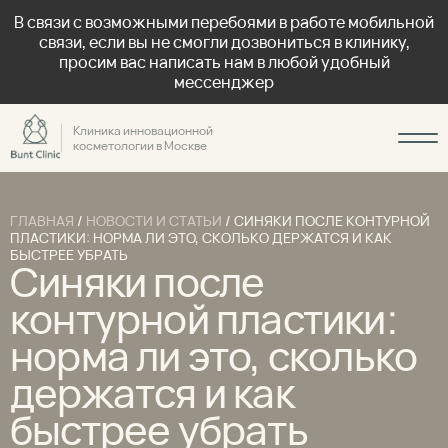
В связи с возможными перебоями в работе мобильной
связи, если вы не смогли дозвониться в клинику,
просим вас написать нам в любой удобный
мессенджер
Клиника инновационной
косметологии в Москве
ГЛАВНАЯ
/
НОВОСТИ И СТАТЬИ
/
СИНЯКИ ПОСЛЕ КОНТУРНОЙ
ПЛАСТИКИ: НОРМА ЛИ ЭТО, СКОЛЬКО ДЕРЖАТСЯ И КАК
БЫСТРЕЕ УБРАТЬ
Синяки после
контурной пластики:
норма ли это, сколько
держатся и как
быстрее убрать