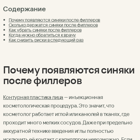
Содержание
Почему появляются синяки после филлеров
Сколько держатся синяки после филлеров
Как убрать синяки после филлеров
Когда нужно обратиться к врачу
Как снизить риски в следующий раз
Почему появляются
синяки
после филлеров
Контурная пластика лица
— инъекционная
косметологическая процедура. Это значит, что
косметолог работает иглой или канюлей в тканях, где
проходит много мелких сосудов. Даже при предельно
аккуратной технике введения иглы полностью
исключить её контакт с капилляром невозможно. Если