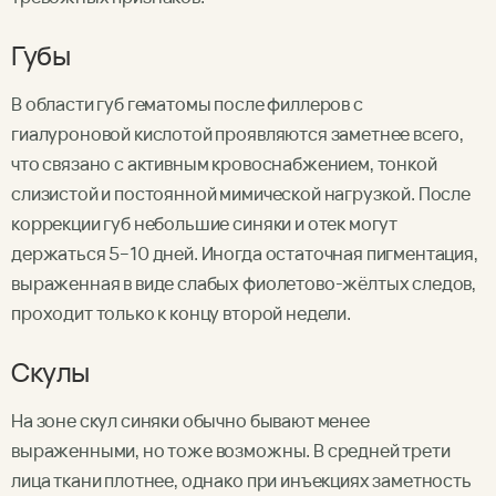
Губы
В области губ гематомы после филлеров с
гиалуроновой кислотой проявляются заметнее всего,
что связано с активным кровоснабжением, тонкой
слизистой и постоянной мимической нагрузкой. После
коррекции губ небольшие синяки и отек могут
держаться 5–10 дней. Иногда остаточная пигментация,
выраженная в виде слабых фиолетово-жёлтых следов,
проходит только к концу второй недели.
Скулы
На зоне скул синяки обычно бывают менее
выраженными, но тоже возможны. В средней трети
лица ткани плотнее, однако при инъекциях заметность