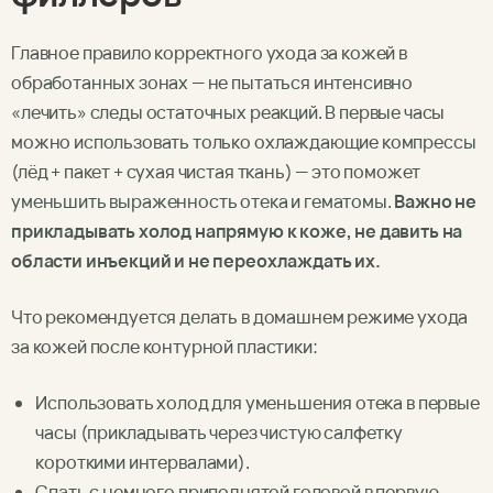
Главное правило корректного ухода за кожей в
обработанных зонах — не пытаться интенсивно
«лечить» следы остаточных реакций. В первые часы
можно использовать только охлаждающие компрессы
(лёд + пакет + сухая чистая ткань) — это поможет
уменьшить выраженность отека и гематомы.
Важно не
прикладывать холод напрямую к коже, не давить на
области инъекций и не переохлаждать их.
Что рекомендуется делать в домашнем режиме ухода
за кожей после контурной пластики:
Использовать холод для уменьшения отека в первые
часы (прикладывать через чистую салфетку
короткими интервалами).
Спать с немного приподнятой головой в первую