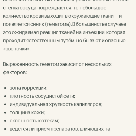
стенка сосуда повреждается, то небольшое
количество крови выходит в окружающие ткани — и
появляется синяк (гематома).В большинстве случаев
это ожидаемая реакция тканей на инъекции, которая
проходит естественным путём, но бывают и опасные
«звоночки».
Выраженность гематом зависит от нескольких
факторов:
зона коррекции;
плотность сосудистой сети;
индивидуальная хрупкость капилляров;
толщина кожи;
склонность к отекам;
ведётся ли приём препаратов, влияющих на