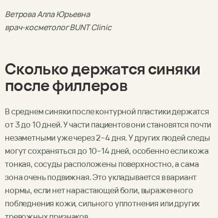
Ветрова Алла Юрьевна
врач-косметолог BUNT Clinic
Сколько держатся синяки
после филлеров
В среднем синяки после контурной пластики держатся
от 3 до 10 дней. У части пациентов они становятся почти
незаметными уже через 2–4 дня. У других людей следы
могут сохраняться до 10–14 дней, особенно если кожа
тонкая, сосуды расположены поверхностно, а сама
зона очень подвижная. Это укладывается в вариант
нормы, если нет нарастающей боли, выраженного
побледнения кожи, сильного уплотнения или других
тревожных признаков.