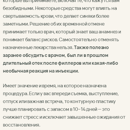
которые вы принимаете, включая те, что кажутся вам
безобидными. Некоторые средства могут влиять на
свертываемость крови, что делает синяки более
заметными. Решение об их временной отмене
принимает только врач, который знает ваш анамнез и
понимает баланс рисков. Самостоятельно отменять
назначенные лекарства нельзя.
Также полезно
заранее обсудить с врачом, был ли в прошлом
длительный
отек после филлеров
или какая-либо
необычная реакция на инъекции.
Имеет значение и время, на которое назначена
процедура. Если у вас впереди съемка, выступление,
отпуск или важная встреча, то контурную пластику
лучше планировать с запасом в 10–14 дней — это
снижает стресс и исключает завышенные ожидания от
восстановления.