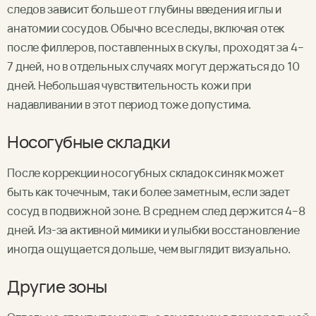
следов зависит больше от глубины введения иглы и
анатомии сосудов. Обычно все следы, включая отек
после филлеров, поставленных в скулы, проходят за 4–
7 дней, но в отдельных случаях могут держаться до 10
дней. Небольшая чувствительность кожи при
надавливании в этот период тоже допустима.
Носогубные складки
После коррекции носогубных складок синяк может
быть как точечным, так и более заметным, если задет
сосуд в подвижной зоне. В среднем след держится 4–8
дней. Из-за активной мимики и улыбки восстановление
иногда ощущается дольше, чем выглядит визуально.
Другие зоны