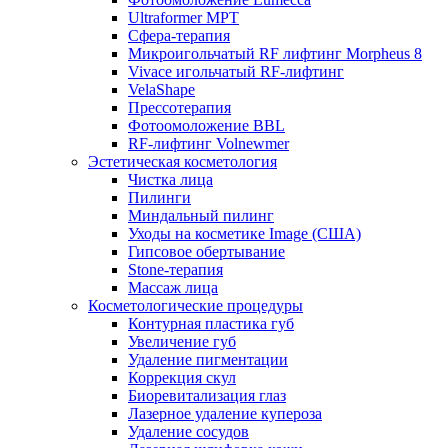
Ultraformer MPT
Сфера-терапия
Микроигольчатый RF лифтинг Morpheus 8
Vivace игольчатый RF-лифтинг
VelaShape
Прессотерапия
Фотоомоложение BBL
RF-лифтинг Volnewmer
Эстетическая косметология
Чистка лица
Пилинги
Миндальный пилинг
Уходы на косметике Image (США)
Гипсовое обертывание
Stone-терапия
Массаж лица
Косметологические процедуры
Контурная пластика губ
Увеличение губ
Удаление пигментации
Коррекция скул
Биоревитализация глаз
Лазерное удаление купероза
Удаление сосудов