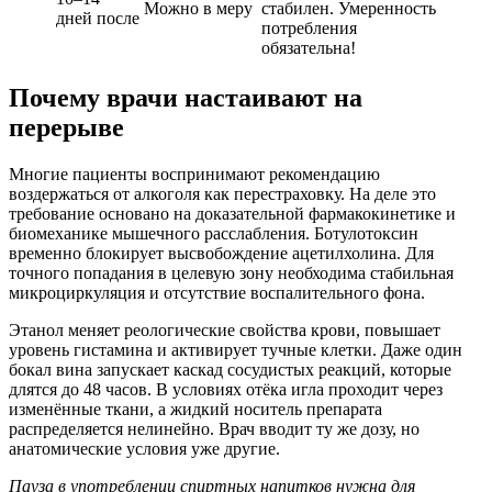
Можно в меру
стабилен. Умеренность
дней после
потребления
обязательна!
Почему врачи настаивают на
перерыве
Многие пациенты воспринимают рекомендацию
воздержаться от алкоголя как перестраховку. На деле это
требование основано на доказательной фармакокинетике и
биомеханике мышечного расслабления. Ботулотоксин
временно блокирует высвобождение ацетилхолина. Для
точного попадания в целевую зону необходима стабильная
микроциркуляция и отсутствие воспалительного фона.
Этанол меняет реологические свойства крови, повышает
уровень гистамина и активирует тучные клетки. Даже один
бокал вина запускает каскад сосудистых реакций, которые
длятся до 48 часов. В условиях отёка игла проходит через
изменённые ткани, а жидкий носитель препарата
распределяется нелинейно. Врач вводит ту же дозу, но
анатомические условия уже другие.
Пауза в употреблении спиртных напитков нужна для