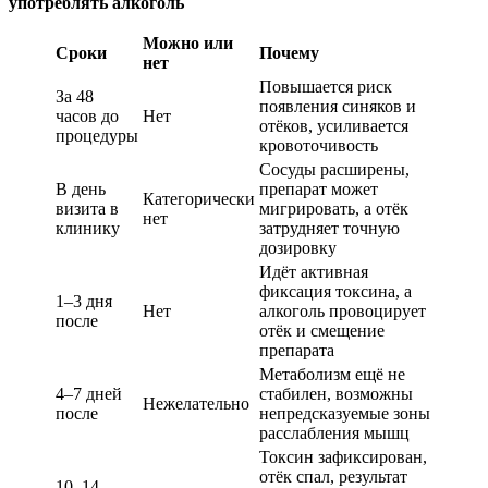
употреблять алкоголь
Можно или
Сроки
Почему
нет
Повышается риск
За 48
появления синяков и
часов до
Нет
отёков, усиливается
процедуры
кровоточивость
Сосуды расширены,
В день
препарат может
Категорически
визита в
мигрировать, а отёк
нет
клинику
затрудняет точную
дозировку
Идёт активная
фиксация токсина, а
1–3 дня
Нет
алкоголь провоцирует
после
отёк и смещение
препарата
Метаболизм ещё не
4–7 дней
стабилен, возможны
Нежелательно
после
непредсказуемые зоны
расслабления мышц
Токсин зафиксирован,
отёк спал, результат
10–14